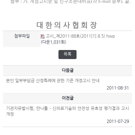
첨부 : 가. 개정고시문 및 신구조문대비표(각 E-mail 송부). 끝.
대한의사협회장
첨부파일
고시_제2011-88호(2011[1].8.5).hwp
(다운1,031회)
목록
다음글
본인 일부부담금 산정특례에 관한 기준 개정고시 안내
2011-08-31
이전글
기관지유발시험, 만니톨 - 신의료기술의 안전성 유효성 평가결과 고시
개정
2011-07-29