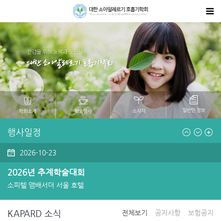
2026-11-21
식품알레르기 아토피 피부염 연구회 심포지움
양재 aT센터
행사일정
2026-10-23
2026년 추계학술대회
소피텔 앰배서더 서울 호텔
2026-11-21
KAPARD 소식
전체보기
공지사항
보험공지