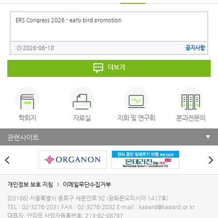
식품알레르기 아토피 피부염 연구회 심포지움
양재 aT센터
ERS Congress 2026 - early bird promotion
2026-10-23
항
2026-06-10
공지사항
2026년 추계학술대회
소피텔 앰배서더 서울 호텔
학회지
자료실
지회 및 연구회
분과전문의
관련사이트
개인정보 보호 지침
이메일무단수집거부
[03186] 서울특별시 종로구 새문안로 92 (광화문오피시아 1417호)
TEL : 02-3276-2031
FAX : 02-3276-2032
E-mail :
kapard@kapard.or.kr
대표자: 안강모
사업자등록번호: 213-82-08787