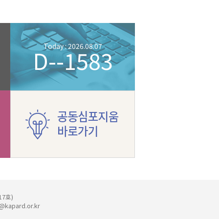
Today : 2026.08.07
D--1583
17호)
@kapard.or.kr