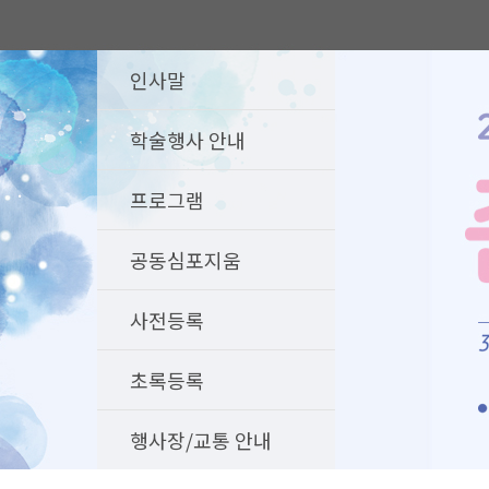
인사말
학술행사 안내
프로그램
공동심포지움
사전등록
초록등록
행사장/교통 안내