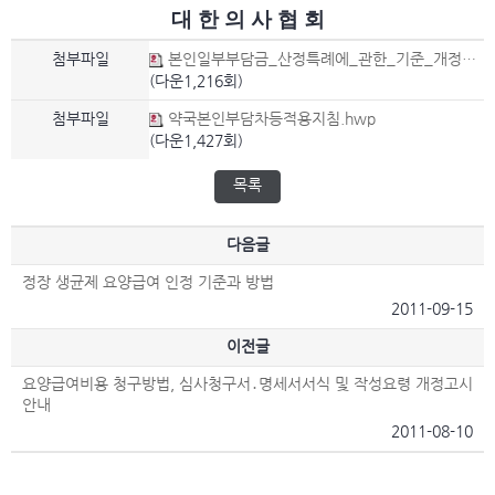
대 한 의 사 협 회
첨부파일
본인일부부담금_산정특례에_관한_기준_개정고시문.hwp
(다운1,216회)
첨부파일
약국본인부담차등적용지침.hwp
(다운1,427회)
목록
다음글
정장 생균제 요양급여 인정 기준과 방법
2011-09-15
이전글
요양급여비용 청구방법, 심사청구서․명세서서식 및 작성요령 개정고시
안내
2011-08-10