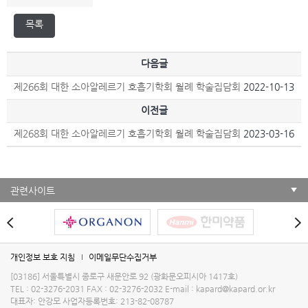
다음글
제266회 대한 소아알레르기 호흡기학회 월례 학술집담회
2022-10-13
이전글
제268회 대한 소아알레르기 호흡기학회 월례 학술집담회
2023-03-16
관련사이트
개인정보 보호 지침
이메일무단수집거부
[03186] 서울특별시 종로구 새문안로 92 (광화문오피시아 1417호)
TEL : 02-3276-2031
FAX : 02-3276-2032
E-mail :
kapard@kapard.or.kr
대표자: 안강모
사업자등록번호: 213-82-08787