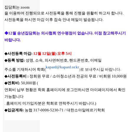
집담회는
zoom
을 이용하여 진행되므로 사전등록을 통해 진행을 원활히 하고자 합니다
.
사전등록을 하시면 마감 이후 접속 안내 메일이 발송됩니다
.
◆12월 송년집담회는 의사협회 연수평점이 없습니다. 이점 참고해주시기
바랍니다.
◆
사전등록 마감
:
12
월 12
일
(월
)
오후 5
시
◆
등록 방법
:
성명
,
소속
,
의사면허번호
,
핸드폰번호
,
이메일
kapard@kapard.or.kr
주소를 기재하시어 학회
(
)
로 보내주시길 바랍니다
.
◆
사전등록비
:
정회원 무료 / 소아청소년과 전공의 무료 / 비회원
10,000
원
◆
연회비
:
50,000
원
(
연회비 납부 현황은 학회 홈페이지에 로그인하시면 마이페이지에서 확인
가능합니다
.
홈페이지 미가입자분은 학회로 연락주시기 바랍니다
.)
◆
입금계좌
:
농협
317-0006-5230-71 /
대한소아알레르기학회