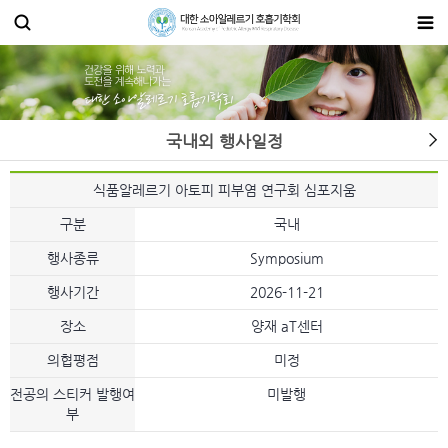
국내외 행사일정
식품알레르기 아토피 피부염 연구회 심포지움
구분
국내
행사종류
Symposium
행사기간
2026-11-21
장소
양재 aT센터
의협평점
미정
전공의 스티커 발행여
미발행
부