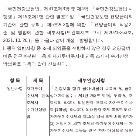
「국민건강보험법」제41조제3항 및 제4항, 「국민건강보험법 시
행령」제19조제1항
관련
별표2 및 「국민건강보험 요양급여의
기준에 관한 규칙」제5조제2항에 의한 「요양급여의 적용기
준
및 방법에 관한 세부
사항(보건복지부 고시 제2021-263호,
2021. 10. 26.)」을 다음과 같이 개정ㆍ
발령합니다.
Ⅰ. 행위 일반사항 중 조제 의약품을 수령하지 않은 경우 요양급여
비용 청구여부란 다음에 자가투여주사제 단독 조제시 수가산정
방법란을 다음과 같이 신설한다.
항 목
제 목
세부인정사항
일반사항
자가투여
「건강보험 행위 급여‧비급여 목록표 및 급여
주사제 단독
상대가치점수」제1편 제2부 제4장 투약 및 조
조제시
제료의 라1다. 퇴원환자 조제료-자가투여주사
수가산정방
제 [1회당], 라1-1다. 외래환자 조제‧복약지도료-
법
자가투여주사제와 제15장 약국 약제비의 약4가
(3) 처방전에 의한 조제료-자가투여주사제는 자
가투여주사제 교육을 받은 환자 대상으로 요양