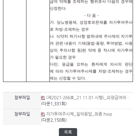
급여 약제를 조제하는 행위로서 다음의 경우에
산정한다.
- 다 음 -
가. 당뇨병용제, 성장호르몬제를 자가투여주사
로 처방‧조제하는 경우
나. 식약처 허가사항 범위내에 주사제의 자가투
여
관련
내용이 기재(용법‧용량, 투여방법, 사용
상의 주의사항 등)된 약제 중 적시에 자가투여
가 필요한 경우
다만, 응급을 요하는 환자에게 의사의 판단
에
따라 자가투여주사제를 처방‧조제하는 경우
에는
산정할 수 있다.
첨부파일
(제2021-266호_21.11.01.시행)_요양급여의_적용기준_및_방법에_관한_세부사항_일부개정안.hwp
(다운1,331회)
첨부파일
자가투여주사제_질의응답_최종.hwp
(다운2,150회)
목록