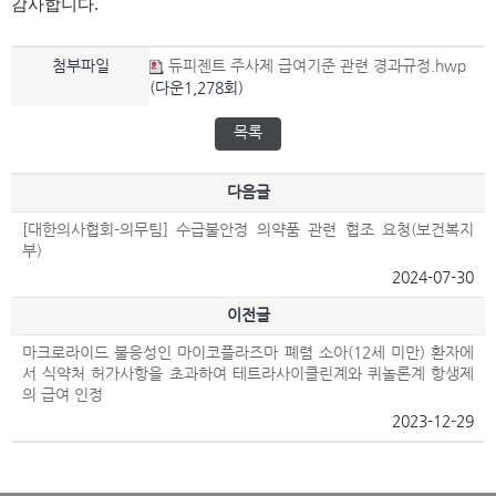
감사합니다.
첨부파일
듀피젠트 주사제 급여기준 관련 경과규정.hwp
(다운1,278회)
목록
다음글
[대한의사협회-의무팀] 수급불안정 의약품 관련 협조 요청(보건복지
부)
2024-07-30
이전글
마크로라이드 불응성인 마이코플라즈마 폐렴 소아(12세 미만) 환자에
서 식약처 허가사항을 초과하여 테트라사이클린계와 퀴놀론계 항생제
의 급여 인정
2023-12-29