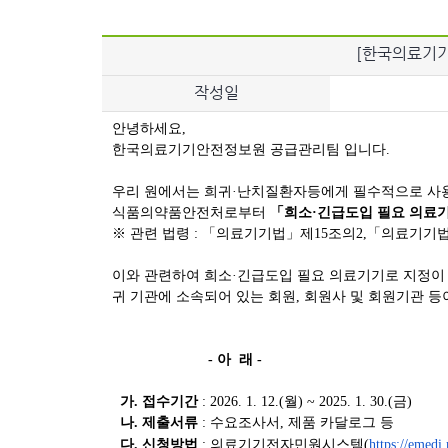
[한국의료기기
작성일
안녕하세요,
한국
의료
기기
안전정보원 공급관리팀 입니다.
우리 원에서는 희귀·난치질환자등에게 필수적으로 사
식품의약품안전처로부터
「
희소
·
긴급
도입
필요
의료
※ 관련 법령 : 「
의료
기기
법」제15조의2,「
의료
기기
이와 관련하여
희소
·
긴급
도입
필요
의료
기기
로
지정
귀 기관에 소속되어 있는 회원, 회원사 및 회원기관 
- 아 래 -
가. 접수기간
: 2026. 1. 12.(월) ~ 2025. 1. 30.(금)
나. 제출서류
:
수요
조사
서, 제품 카달로그 등
다. 신청방법
:
의료
기기
전자민원시스템(
https://emedi.