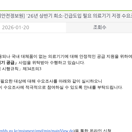
안전정보원] '26년 상반기 희소·긴급도입 필요 의료기기 지정 수요
2026-01-20
조회수
용되나 국내 대체품이 없는
의료
기기
에 대해 안정적인 공급 지원을 위하
기기
공급」
사업을 위탁받아 수행하고 있습니다.
법 시행규칙」제34조의3
이
필요
한 대상에 대해
수요
조사
를 아래와 같이 실시하오니
등이
수요
조사
에 적극적으로 참여하실 수 있도록 안내를 부탁드립니다.
mfds.go.kr/msismext/emd/min/
mainView.do
)
을 통한 온라인 신청