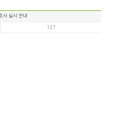
조사 실시 안내
127
여